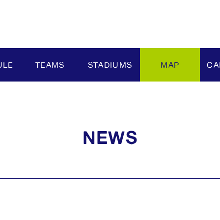
ULE
TEAMS
STADIUMS
MAP
CA
観
ン
NEWS