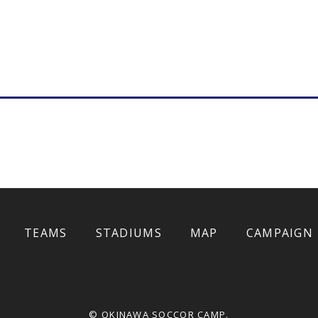
TEAMS
STADIUMS
MAP
CAMPAIGN
観光施設特
ン
© OKINAWA SOCCOR CAMP.